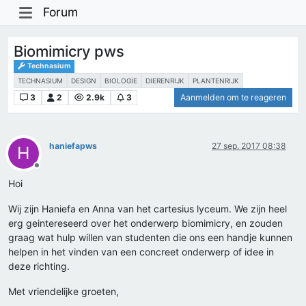
Forum
Biomimicry pws
Technasium
TECHNASIUM
DESIGN
BIOLOGIE
DIERENRIJK
PLANTENRIJK
3
2
2.9k
3
Aanmelden om te reageren
haniefapws
27 sep. 2017 08:38
H
Offline
Hoi
Wij zijn Haniefa en Anna van het cartesius lyceum. We zijn heel
erg geintereseerd over het onderwerp biomimicry, en zouden
graag wat hulp willen van studenten die ons een handje kunnen
helpen in het vinden van een concreet onderwerp of idee in
deze richting.
Met vriendelijke groeten,