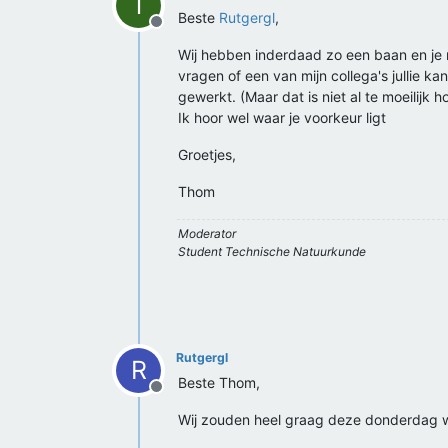
T
Beste
Rutgergl
,
Offline
Wij hebben inderdaad zo een baan en je ma
vragen of een van mijn collega's jullie
gewerkt. (Maar dat is niet al te moeilij
Ik hoor wel waar je voorkeur ligt
Groetjes,
Thom
Moderator
Student Technische Natuurkunde
Rutgergl
R
Beste Thom,
Offline
Wij zouden heel graag deze donderdag w