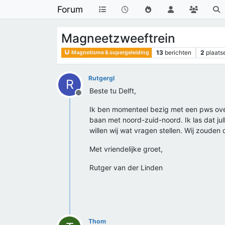
Forum
Magneetzweeftrein
13
berichten
2
plaats
Magnetisme & supergeleiding
Rutgergl
R
Beste tu Delft,
Offline
Ik ben momenteel bezig met een pws over
baan met noord-zuid-noord. Ik las dat jul
willen wij wat vragen stellen. Wij zouden
Met vriendelijke groet,
Rutger van der Linden
Thom