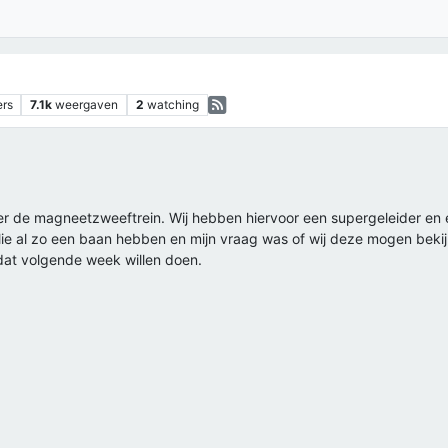
ers
7.1k
weergaven
2
watching
 de magneetzweeftrein. Wij hebben hiervoor een supergeleider en e
lie al zo een baan hebben en mijn vraag was of wij deze mogen bekijk
 dat volgende week willen doen.