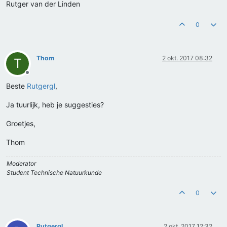
Rutger van der Linden
0
Thom
2 okt. 2017 08:32
T
Offline
Beste
Rutgergl
,
Ja tuurlijk, heb je suggesties?
Groetjes,
Thom
Moderator
Student Technische Natuurkunde
0
Rutgergl
2 okt. 2017 12:32