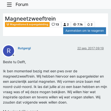
Forum
Magneetzweeftrein
13
2
7.1k
2
Magnetisme & supergeleiding
Aanmelden om te reageren
Rutgergl
22 sep. 2017 09:19
R
Offline
Beste tu Delft,
Ik ben momenteel bezig met een pws over de
magneetzweeftrein. Wij hebben hiervoor een supergeleider en
een aanzienlijk aantal magneten. Wij vormen onze baan met
noord-zuid-noord. Ik las dat jullie al zo een baan hebben en mijn
vraag was of wij deze mogen bekijken. Wij willen hier wat
inspiratie opdoen en tevens willen wij wat vragen stellen. Wij
zouden dat volgende week willen doen.