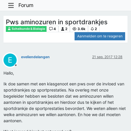
Forum
Pws aminozuren in sportdrankjes
4
2
3.6k
2
Scheikunde & Biologie
Aanmelden om te reageren
eveliendelangen
21 sep. 2017 12:28
E
Offline
Hallo,
Ik doe samen met een klasgenoot een pws over de invloed van
sportdrankjes op sportprestaties. Na overleg met onze
begeleider hebben we besloten dat we aminozuren willen
aantonen in sportdrankjes en hierdoor dus te kijken of het
sportdrankje de sportprestaties bevordert. We weten alleen niet
welke aminozuren we willen aantonen. En hoe we dat moeten
aantonen.