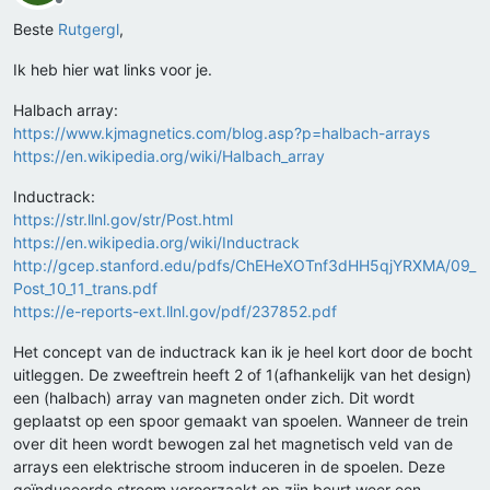
Offline
Beste
Rutgergl
,
Ik heb hier wat links voor je.
Halbach array:
https://www.kjmagnetics.com/blog.asp?p=halbach-arrays
https://en.wikipedia.org/wiki/Halbach_array
Inductrack:
https://str.llnl.gov/str/Post.html
https://en.wikipedia.org/wiki/Inductrack
http://gcep.stanford.edu/pdfs/ChEHeXOTnf3dHH5qjYRXMA/09_
Post_10_11_trans.pdf
https://e-reports-ext.llnl.gov/pdf/237852.pdf
Het concept van de inductrack kan ik je heel kort door de bocht
uitleggen. De zweeftrein heeft 2 of 1(afhankelijk van het design)
een (halbach) array van magneten onder zich. Dit wordt
geplaatst op een spoor gemaakt van spoelen. Wanneer de trein
over dit heen wordt bewogen zal het magnetisch veld van de
arrays een elektrische stroom induceren in de spoelen. Deze
geïnduceerde stroom veroorzaakt op zijn beurt weer een