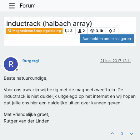
Forum
inductrack (halbach array)
3
2
3.1k
2
Magnetisme & supergeleiding
Aanmelden om te reageren
Rutgergl
21 jun. 2017 12:11
R
Offline
Beste natuurkundige,
Voor ons pws zijn wij bezig met de magneetzweeftrein. De
inductrack is niet duidelijk uitgelegd op het internet en wij hopen
dat jullie ons hier een duidelijke uitleg over kunnen geven.
Met vriendelijke groet,
Rutger van der Linden
0