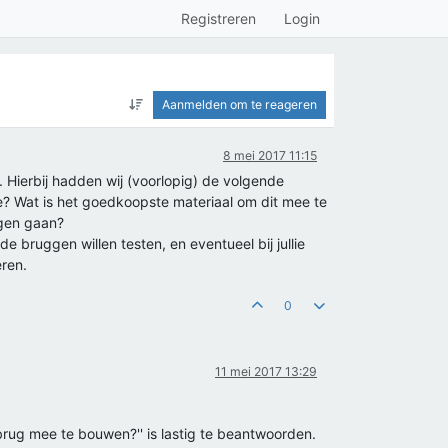
Registreren
Login
Aanmelden om te reageren
8 mei 2017 11:15
Hierbij hadden wij (voorlopig) de volgende
e? Wat is het goedkoopste materiaal om dit mee te
egen gaan?
de bruggen willen testen, en eventueel bij jullie
eren.
0
11 mei 2017 13:29
rug mee te bouwen?'' is lastig te beantwoorden.