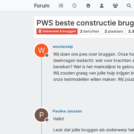
Forum
PWS beste constructie brug
2
berichten
2
plaatsers
2.
Gebouwen & bruggen
wouterseip
W
Wij doen ons pws over bruggen. Onze hoo
Offline
deelvragen bedacht: wat voor krachten zi
bereiken? Wat is het makkelijkst te gebr
Wij zouden graag van jullie hulp krijgen b
onze testmodellen willen maken. Wij zoud
Pauline Janssen
P
Hallo!
Offline
Leuk dat jullie bruggen als onderwerp h