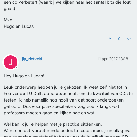
een cd verbetert (waarbij we kijken naar het aantal bits die fout
gaan).
Mvg,
Hugo en Lucas
0
jip_rietveld
11 apr. 2017 13:18
J
Offline
Hey Hugo en Lucas!
Leuk onderwerp hebben jullie gekozen! Ik weet zelf niet tot in
hoe ver de TU Delft apparatuur heeft om de kwaliteit van CDs te
testen, ik heb namelijk nog nooit van dat soort onderzoeken
gehoord. Dus voor jouw specifieke vraag zou ik langs wat
professors moeten gaan en kijken hoe en wat.
Wel kan ik jullie helpen met je practica uitdenken.
Want om fout-verbeterende codes te testen moet je in elk geval
een bepaalde maatstaaf hebben voor de kwaliteit van een CD.