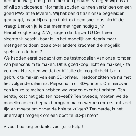
bedacht. Na grondig na te hebben gedacht vroegen wij ons af
of wij zo voldoende informatie zouden kunnen verkrijgen om een
goed PWS af te leveren. Wij hebben dit aan onze begeleider
gevraagd, maar hij reageert niet extreem snel, dus hierbij de
vraag: Denken jullie dat meer metingen nodig zijn?
Hieruit volgt vraag 2: Wij zagen dat bij de TU Delft een
sleeptank beschikbaar is. Is het mogelijk om daarin meer
metingen te doen, zoals over andere krachten die mogelijk
spelen op de boot?
We hadden eerst bedacht om de testmodellen van onze rompen
van piepschuim te maken. Dit is goedkoop, licht en makkelijk te
vormen. Nu zagen we dat er bij jullie de mogelijkheid is om
gebruik te maken van een 3D-printer. Hierdoor zitten we nu met
het volgende dilemma: Piepschuim of 3D-printen. Om hierover
een keuze te maken hebben we vragen over het printen. Ten
eerste, kost het geld (en hoeveel)? Ten tweede, moeten we de
modellen in een bepaald programma ontwerpen en kost dit veel
tijd en moeite om onder de knie te krijgen? Ten derde, is het
überhaupt mogelijk om een boot te 3D-printen?
Alvast heel erg bedankt voor jullie hulp!!