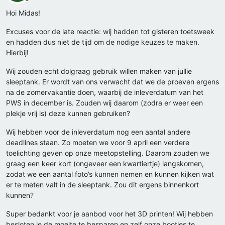
Offline
Hoi Midas!
Excuses voor de late reactie: wij hadden tot gisteren toetsweek
en hadden dus niet de tijd om de nodige keuzes te maken.
Hierbij!
Wij zouden echt dolgraag gebruik willen maken van jullie
sleeptank. Er wordt van ons verwacht dat we de proeven ergens
na de zomervakantie doen, waarbij de inleverdatum van het
PWS in december is. Zouden wij daarom (zodra er weer een
plekje vrij is) deze kunnen gebruiken?
Wij hebben voor de inleverdatum nog een aantal andere
deadlines staan. Zo moeten we voor 9 april een verdere
toelichting geven op onze meetopstelling. Daarom zouden we
graag een keer kort (ongeveer een kwartiertje) langskomen,
zodat we een aantal foto’s kunnen nemen en kunnen kijken wat
er te meten valt in de sleeptank. Zou dit ergens binnenkort
kunnen?
Super bedankt voor je aanbod voor het 3D printen! Wij hebben
besloten je de moeite te besparen en zelf onze bootjes te