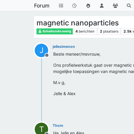
Forum
magnetic nanoparticles
4
berichten
2
plaatsers
2.5k
Scheikunde overig
jellesimenon
J
Beste meneer/mevrouw,
Offline
Ons profielwerkstuk gaat over magnetic 
mogelijke toepassingen van magnetic nan
M.v.g,
Jelle & Alex
Thom
T
Ha Jelle en Alex,