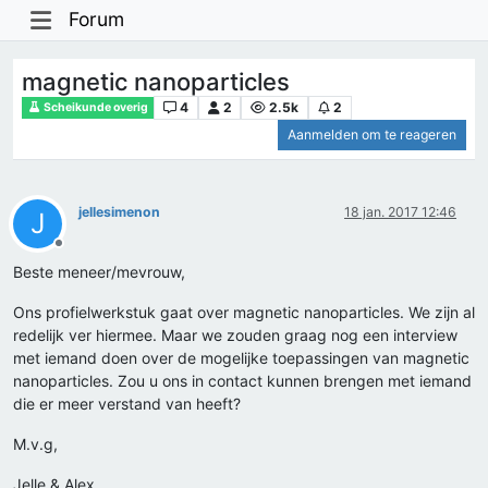
Forum
magnetic nanoparticles
4
2
2.5k
2
Scheikunde overig
Aanmelden om te reageren
jellesimenon
18 jan. 2017 12:46
J
Offline
Beste meneer/mevrouw,
Ons profielwerkstuk gaat over magnetic nanoparticles. We zijn al
redelijk ver hiermee. Maar we zouden graag nog een interview
met iemand doen over de mogelijke toepassingen van magnetic
nanoparticles. Zou u ons in contact kunnen brengen met iemand
die er meer verstand van heeft?
M.v.g,
Jelle & Alex