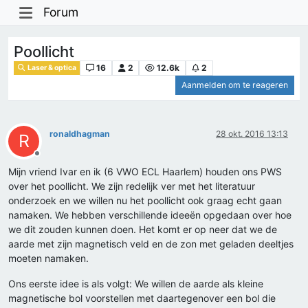
Forum
Poollicht
16
2
12.6k
2
Laser & optica
Aanmelden om te reageren
ronaldhagman
28 okt. 2016 13:13
R
Offline
Mijn vriend Ivar en ik (6 VWO ECL Haarlem) houden ons PWS
over het poollicht. We zijn redelijk ver met het literatuur
onderzoek en we willen nu het poollicht ook graag echt gaan
namaken. We hebben verschillende ideeën opgedaan over hoe
we dit zouden kunnen doen. Het komt er op neer dat we de
aarde met zijn magnetisch veld en de zon met geladen deeltjes
moeten namaken.
Ons eerste idee is als volgt: We willen de aarde als kleine
magnetische bol voorstellen met daartegenover een bol die