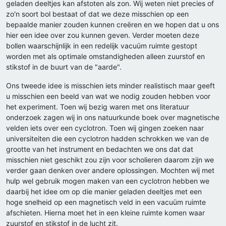
geladen deeltjes kan afstoten als zon. Wij weten niet precies of
zo'n soort bol bestaat of dat we deze misschien op een
bepaalde manier zouden kunnen creëren en we hopen dat u ons
hier een idee over zou kunnen geven. Verder moeten deze
bollen waarschijnlijk in een redelijk vacuüm ruimte gestopt
worden met als optimale omstandigheden alleen zuurstof en
stikstof in de buurt van de "aarde".
Ons tweede idee is misschien iets minder realistisch maar geeft
u misschien een beeld van wat we nodig zouden hebben voor
het experiment. Toen wij bezig waren met ons literatuur
onderzoek zagen wij in ons natuurkunde boek over magnetische
velden iets over een cyclotron. Toen wij gingen zoeken naar
universiteiten die een cyclotron hadden schrokken we van de
grootte van het instrument en bedachten we ons dat dat
misschien niet geschikt zou zijn voor scholieren daarom zijn we
verder gaan denken over andere oplossingen. Mochten wij met
hulp wel gebruik mogen maken van een cyclotron hebben we
daarbij het idee om op die manier geladen deeltjes met een
hoge snelheid op een magnetisch veld in een vacuüm ruimte
afschieten. Hierna moet het in een kleine ruimte komen waar
zuurstof en stikstof in de lucht zit.