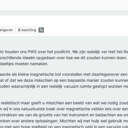
ergaven
2
watching
) houden ons PWS over het poollicht. We zijn redelijk ver met het lit
schillende ideeën opgedaan over hoe we dit zouden kunnen doen. H
deeltjes moeten namaken.
e aarde als kleine magnetische bol voorstellen met daartegenover een 
staat of dat we deze misschien op een bepaalde manier zouden kunne
llen waarschijnlijk in een redelijk vacuüm ruimte gestopt worden me
r realistisch maar geeft u misschien een beeld van wat we nodig zou
n wij in ons natuurkunde boek over magnetische velden iets over een
schrokken we van de grootte van het instrument en bedachten we ons
denken over andere oplossingen. Mochten wij met hulp wel gebruik 
es met een hoge snelheid op een magnetisch veld in een vacuüm ruim