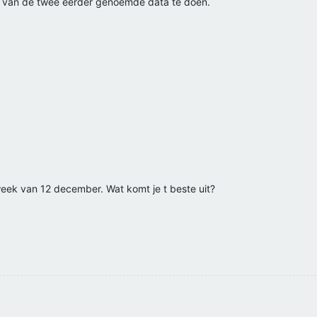
n van de twee eerder genoemde data te doen.
ek van 12 december. Wat komt je t beste uit?