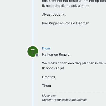
ons komt het het beste uit om het op ee
Ik hoop dat dit jou ook uitkomt
Alvast bedankt,
Ivar Krijger en Ronald Hagman
Thom
T
Ha Ivar en Ronald,
Offline
We moeten toch een dag plannen in de we
Ik hoor van je!
Groetjes,
Thom
Moderator
Student Technische Natuurkunde