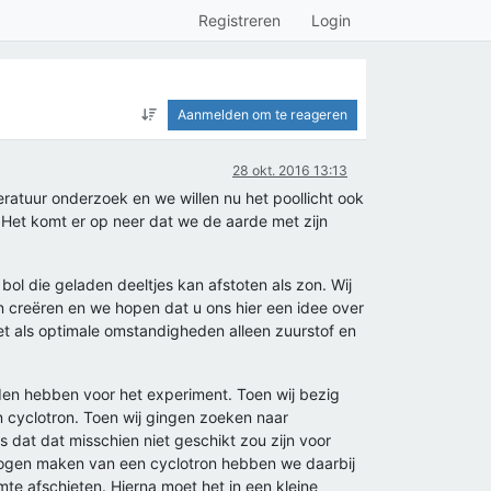
Registreren
Login
Aanmelden om te reageren
28 okt. 2016 13:13
eratuur onderzoek en we willen nu het poollicht ook
et komt er op neer dat we de aarde met zijn
bol die geladen deeltjes kan afstoten als zon. Wij
n creëren en we hopen dat u ons hier een idee over
t als optimale omstandigheden alleen zuurstof en
den hebben voor het experiment. Toen wij bezig
 cyclotron. Toen wij gingen zoeken naar
 dat dat misschien niet geschikt zou zijn voor
mogen maken van een cyclotron hebben we daarbij
te afschieten. Hierna moet het in een kleine