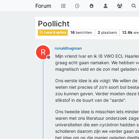
Forum
Poollicht
16
berichten
2
plaatsers
12.6k
we
Laser & optica
ronaldhagman
R
Mijn vriend Ivar en ik (6 VWO ECL Haarlem
Offline
graag echt gaan namaken. We hebben ver
magnetisch veld en de zon met geladen 
Ons eerste idee is als volgt: We willen d
weten niet precies of zo'n soort bol be
zou kunnen geven. Verder moeten deze bo
stikstof in de buurt van de "aarde".
Ons tweede idee is misschien iets minde
waren met ons literatuur onderzoek zage
universiteiten die een cyclotron hadden 
scholieren daarom zijn we verder gaan 
het idee om op die manier geladen deeltj