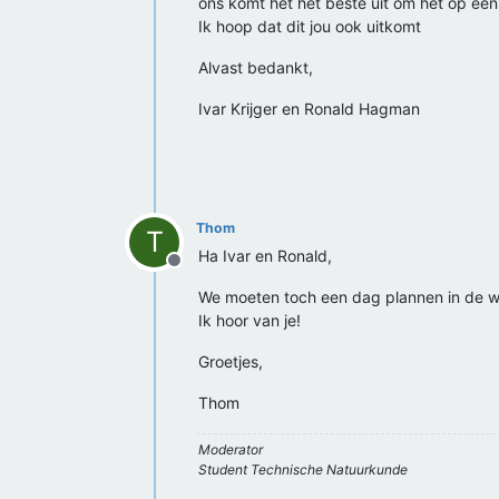
ons komt het het beste uit om het op ee
Ik hoop dat dit jou ook uitkomt
Alvast bedankt,
Ivar Krijger en Ronald Hagman
Thom
T
Ha Ivar en Ronald,
Offline
We moeten toch een dag plannen in de we
Ik hoor van je!
Groetjes,
Thom
Moderator
Student Technische Natuurkunde