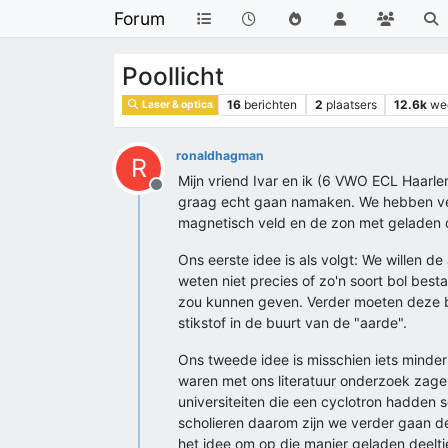
Forum
Poollicht
16
berichten
2
plaatsers
12.6k
we
Laser & optica
ronaldhagman
R
Mijn vriend Ivar en ik (6 VWO ECL Haarlem
Offline
graag echt gaan namaken. We hebben ver
magnetisch veld en de zon met geladen 
Ons eerste idee is als volgt: We willen d
weten niet precies of zo'n soort bol be
zou kunnen geven. Verder moeten deze bo
stikstof in de buurt van de "aarde".
Ons tweede idee is misschien iets minde
waren met ons literatuur onderzoek zage
universiteiten die een cyclotron hadden 
scholieren daarom zijn we verder gaan 
het idee om op die manier geladen deeltj