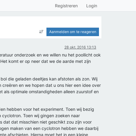
Registreren
Login
Aanmelden om te reageren
28 okt. 2016 13:13
eratuur onderzoek en we willen nu het poollicht ook
et komt er op neer dat we de aarde met zijn
bol die geladen deeltjes kan afstoten als zon. Wij
n creëren en we hopen dat u ons hier een idee over
t als optimale omstandigheden alleen zuurstof en
den hebben voor het experiment. Toen wij bezig
 cyclotron. Toen wij gingen zoeken naar
 dat dat misschien niet geschikt zou zijn voor
mogen maken van een cyclotron hebben we daarbij
te afschieten. Hierna moet het in een kleine