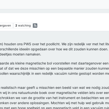
ergaven
2
watching
) houden ons PWS over het poollicht. We zijn redelijk ver met het lit
schillende ideeën opgedaan over hoe we dit zouden kunnen doen. H
deeltjes moeten namaken.
e aarde als kleine magnetische bol voorstellen met daartegenover een 
staat of dat we deze misschien op een bepaalde manier zouden kunne
llen waarschijnlijk in een redelijk vacuüm ruimte gestopt worden me
r realistisch maar geeft u misschien een beeld van wat we nodig zou
n wij in ons natuurkunde boek over magnetische velden iets over een
schrokken we van de grootte van het instrument en bedachten we ons
denken over andere oplossingen. Mochten wij met hulp wel gebruik 
es met een hoge snelheid op een magnetisch veld in een vacuüm ruim