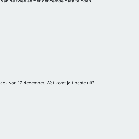
n van de twee eerder genoemde data te doen.
ek van 12 december. Wat komt je t beste uit?