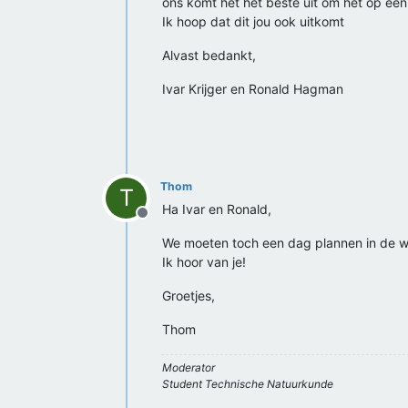
ons komt het het beste uit om het op ee
Ik hoop dat dit jou ook uitkomt
Alvast bedankt,
Ivar Krijger en Ronald Hagman
Thom
T
Ha Ivar en Ronald,
Offline
We moeten toch een dag plannen in de we
Ik hoor van je!
Groetjes,
Thom
Moderator
Student Technische Natuurkunde