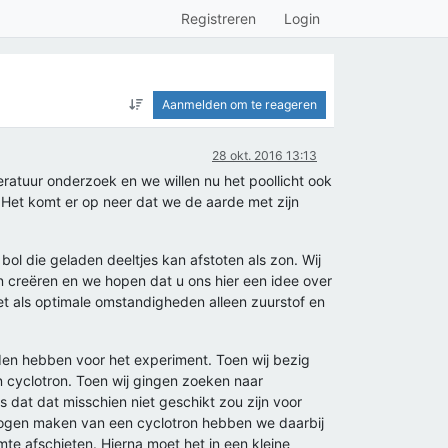
Registreren
Login
Aanmelden om te reageren
28 okt. 2016 13:13
eratuur onderzoek en we willen nu het poollicht ook
et komt er op neer dat we de aarde met zijn
bol die geladen deeltjes kan afstoten als zon. Wij
n creëren en we hopen dat u ons hier een idee over
t als optimale omstandigheden alleen zuurstof en
den hebben voor het experiment. Toen wij bezig
 cyclotron. Toen wij gingen zoeken naar
 dat dat misschien niet geschikt zou zijn voor
mogen maken van een cyclotron hebben we daarbij
te afschieten. Hierna moet het in een kleine