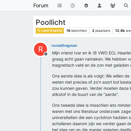
Forum
Poollicht
16
berichten
2
plaatsers
12.6k
we
Laser & optica
ronaldhagman
R
Mijn vriend Ivar en ik (6 VWO ECL Haarlem
Offline
graag echt gaan namaken. We hebben ver
magnetisch veld en de zon met geladen 
Ons eerste idee is als volgt: We willen d
weten niet precies of zo'n soort bol be
zou kunnen geven. Verder moeten deze bo
stikstof in de buurt van de "aarde".
Ons tweede idee is misschien iets minde
waren met ons literatuur onderzoek zage
universiteiten die een cyclotron hadden 
scholieren daarom zijn we verder gaan 
het idee om op die manier geladen deeltj