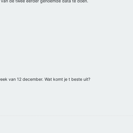
n van de twee eerder genoemde data te doen.
ek van 12 december. Wat komt je t beste uit?