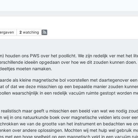
ergaven
2
watching
) houden ons PWS over het poollicht. We zijn redelijk ver met het lit
schillende ideeën opgedaan over hoe we dit zouden kunnen doen. H
deeltjes moeten namaken.
e aarde als kleine magnetische bol voorstellen met daartegenover een 
staat of dat we deze misschien op een bepaalde manier zouden kunne
llen waarschijnlijk in een redelijk vacuüm ruimte gestopt worden me
r realistisch maar geeft u misschien een beeld van wat we nodig zou
n wij in ons natuurkunde boek over magnetische velden iets over een
schrokken we van de grootte van het instrument en bedachten we ons
denken over andere oplossingen. Mochten wij met hulp wel gebruik 
es met een hoge snelheid op een magnetisch veld in een vacuüm ruim