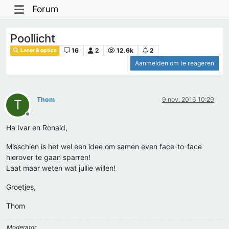
Forum
Poollicht
16
2
12.6k
2
Laser & optica
Aanmelden om te reageren
Thom
9 nov. 2016 10:29
T
Offline
Ha Ivar en Ronald,
Misschien is het wel een idee om samen even face-to-face
hierover te gaan sparren!
Laat maar weten wat jullie willen!
Groetjes,
Thom
Moderator