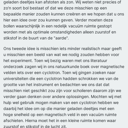
geladen deeltjes kan afstoten als zon. Wij weten niet precies of
zo'n soort bol bestaat of dat we deze misschien op een
bepaalde manier zouden kunnen creëren en we hopen dat u ons
hier een idee over zou kunnen geven. Verder moeten deze
bollen waarschijnlijk in een redelijk vacuüm ruimte gestopt
worden met als optimale omstandigheden alleen zuurstof en
stikstof in de buurt van de "aarde".
Ons tweede idee is misschien iets minder realistisch maar geeft
u misschien een beeld van wat we nodig zouden hebben voor
het experiment. Toen wij bezig waren met ons literatuur
onderzoek zagen wij in ons natuurkunde boek over magnetische
velden iets over een cyclotron. Toen wij gingen zoeken naar
universiteiten die een cyclotron hadden schrokken we van de
grootte van het instrument en bedachten we ons dat dat
misschien niet geschikt zou zijn voor scholieren daarom zijn we
verder gaan denken over andere oplossingen. Mochten wij met
hulp wel gebruik mogen maken van een cyclotron hebben we
daarbij het idee om op die manier geladen deeltjes met een
hoge snelheid op een magnetisch veld in een vacuüm ruimte
afschieten. Hierna moet het in een kleine ruimte komen waar
zuurstof en stikstof in de lucht zit.