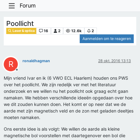
Forum
Poollicht
16
2
12.6k
2
Laser & optica
Aanmelden om te reageren
ronaldhagman
28 okt. 2016 13:13
R
Offline
Mijn vriend Ivar en ik (6 VWO ECL Haarlem) houden ons PWS
over het poollicht. We zijn redelijk ver met het literatuur
onderzoek en we willen nu het poollicht ook graag echt gaan
namaken. We hebben verschillende ideeën opgedaan over hoe
we dit zouden kunnen doen. Het komt er op neer dat we de
aarde met zijn magnetisch veld en de zon met geladen deeltjes
moeten namaken.
Ons eerste idee is als volgt: We willen de aarde als kleine
magnetische bol voorstellen met daartegenover een bol die