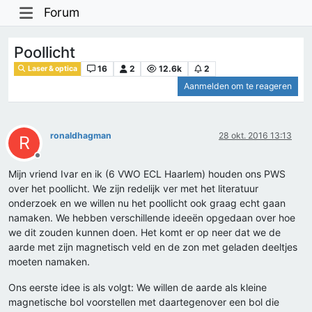
Forum
Poollicht
16
2
12.6k
2
Laser & optica
Aanmelden om te reageren
ronaldhagman
28 okt. 2016 13:13
R
Offline
Mijn vriend Ivar en ik (6 VWO ECL Haarlem) houden ons PWS
over het poollicht. We zijn redelijk ver met het literatuur
onderzoek en we willen nu het poollicht ook graag echt gaan
namaken. We hebben verschillende ideeën opgedaan over hoe
we dit zouden kunnen doen. Het komt er op neer dat we de
aarde met zijn magnetisch veld en de zon met geladen deeltjes
moeten namaken.
Ons eerste idee is als volgt: We willen de aarde als kleine
magnetische bol voorstellen met daartegenover een bol die