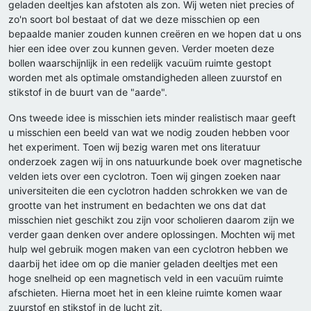
geladen deeltjes kan afstoten als zon. Wij weten niet precies of
zo'n soort bol bestaat of dat we deze misschien op een
bepaalde manier zouden kunnen creëren en we hopen dat u ons
hier een idee over zou kunnen geven. Verder moeten deze
bollen waarschijnlijk in een redelijk vacuüm ruimte gestopt
worden met als optimale omstandigheden alleen zuurstof en
stikstof in de buurt van de "aarde".
Ons tweede idee is misschien iets minder realistisch maar geeft
u misschien een beeld van wat we nodig zouden hebben voor
het experiment. Toen wij bezig waren met ons literatuur
onderzoek zagen wij in ons natuurkunde boek over magnetische
velden iets over een cyclotron. Toen wij gingen zoeken naar
universiteiten die een cyclotron hadden schrokken we van de
grootte van het instrument en bedachten we ons dat dat
misschien niet geschikt zou zijn voor scholieren daarom zijn we
verder gaan denken over andere oplossingen. Mochten wij met
hulp wel gebruik mogen maken van een cyclotron hebben we
daarbij het idee om op die manier geladen deeltjes met een
hoge snelheid op een magnetisch veld in een vacuüm ruimte
afschieten. Hierna moet het in een kleine ruimte komen waar
zuurstof en stikstof in de lucht zit.