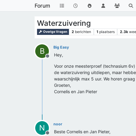
Forum
Waterzuivering
2
berichten
1
plaatsers
2.3k
wee
Overige Vragen
Big Easy
B
Hey,
Offline
Voor onze meesterproef (technasium 6v) 
de waterzuivering uitdiepen, maar hebben 
waarschijnlijk max 5 uur. We horen graag v
Groeten,
Cornelis en Jan Pieter
noor
N
Beste Cornelis en Jan Pieter,