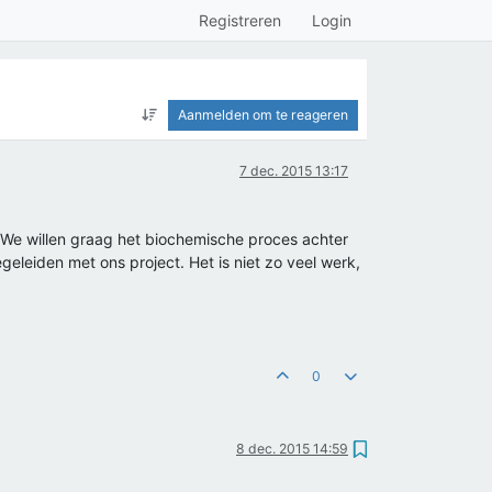
Registreren
Login
Aanmelden om te reageren
7 dec. 2015 13:17
 We willen graag het biochemische proces achter
eleiden met ons project. Het is niet zo veel werk,
0
8 dec. 2015 14:59