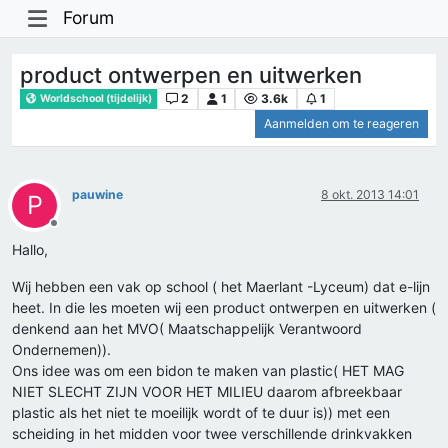
Forum
product ontwerpen en uitwerken
2
1
3.6k
1
Worldschool (tijdelijk)
Aanmelden om te reageren
pauwine
8 okt. 2013 14:01
P
Offline
Hallo,
Wij hebben een vak op school ( het Maerlant -Lyceum) dat e-lijn
heet. In die les moeten wij een product ontwerpen en uitwerken (
denkend aan het MVO( Maatschappelijk Verantwoord
Ondernemen)).
Ons idee was om een bidon te maken van plastic( HET MAG
NIET SLECHT ZIJN VOOR HET MILIEU daarom afbreekbaar
plastic als het niet te moeilijk wordt of te duur is)) met een
scheiding in het midden voor twee verschillende drinkvakken