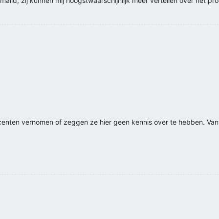
aild, zij kunnen mij hoogstwaarschijnlijk meer vertellen over het pr
centen vernomen of zeggen ze hier geen kennis over te hebben. Van