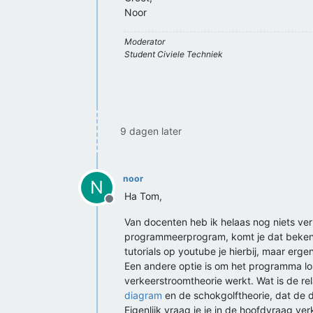
Noor
Moderator
Student Civiele Techniek
9 dagen later
noor
N
Ha Tom,
Offline
Van docenten heb ik helaas nog niets v
programmeerprogram, komt je dat bekend v
tutorials op youtube je hierbij, maar ergen
Een andere optie is om het programma los
verkeerstroomtheorie werkt. Wat is de re
diagram
en de schokgolftheorie, dat de d
Eigenlijk vraag je je in de hoofdvraag ve