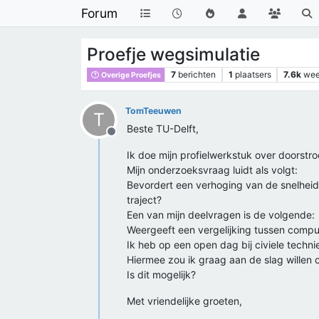
Forum
Proefje wegsimulatie
7
berichten
1
plaatsers
7.6k
wee
Overige Proefjes
TomTeeuwen
T
Beste TU-Delft,
Offline
Ik doe mijn profielwerkstuk over doorstr
Mijn onderzoeksvraag luidt als volgt:
Bevordert een verhoging van de snelheid
traject?
Een van mijn deelvragen is de volgende:
Weergeeft een vergelijking tussen comput
Ik heb op een open dag bij civiele tech
Hiermee zou ik graag aan de slag wille
Is dit mogelijk?
Met vriendelijke groeten,