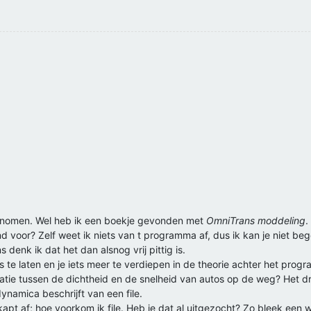
ernomen. Wel heb ik een boekje gevonden met
OmniTrans moddeling
.
oor? Zelf weet ik niets van t programma af, dus ik kan je niet beg
s denk ik dat het dan alsnog vrij pittig is.
 te laten en je iets meer te verdiepen in de theorie achter het prog
latie tussen de dichtheid en de snelheid van autos op de weg? Het dr
ynamica beschrijft van een file.
rkapt af; hoe voorkom ik file. Heb je dat al uitgezocht? Zo bleek een 