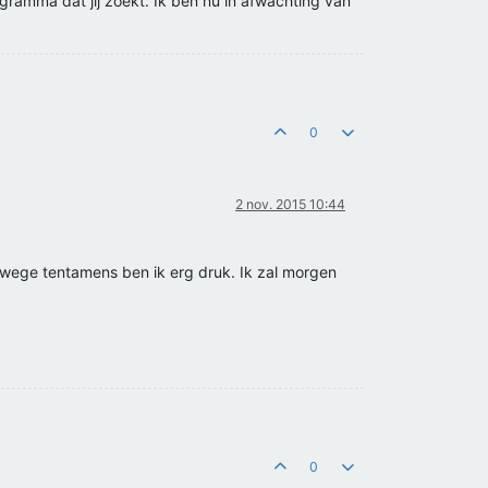
ogramma dat jij zoekt. Ik ben nu in afwachting van
0
2 nov. 2015 10:44
wege tentamens ben ik erg druk. Ik zal morgen
0