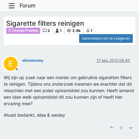
Forum
Sigarette filters reinigen
2
1
2.9k
1
Overige Proefjes
Aanmelden om te reageren
elisewesley
17 sep. 2015 06:40
E
Offline
Wij zijn op zoek naar een manier om gebruikte sigaretten filters
te reinigen. Tijdens ons onderzoek kwamen we erachter dat dit
misschien met een polair oplosmiddel zou kunnen. Heeft iemand
een idee welk oplosmiddel dit zou kunnen zijn of heeft hier
ervaring mee?
Alvast bedankt, elise & wesley
0