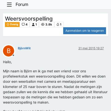
Forum
Weersvoorspelling
4
1
3.8k
1
Overig
Aanmelden om te reageren
BjörnWit
31 mei 2015 19:27
B
Offline
Hallo,
Mijn naam is Björn en ik ga met een vriend voor ons
profielwerkstuk een weersvoorspelling doen. Dit willen we doen
door een weerballon met camera en meetapparatuur een
kilometer of 25 naar boven te sturen. Nadat de metingen zijn
gedaan zullen we de kennis die we hebben gehaald uit literatuur
toepassen op de metingen die we hebben gedaan om zo een
weersvoorspelling te maken.