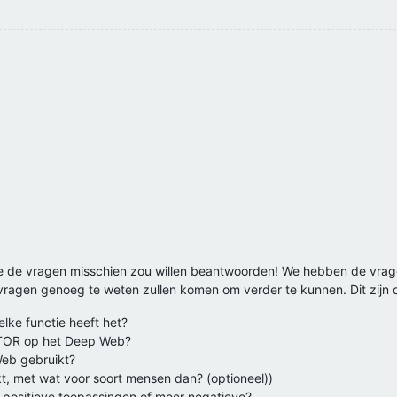
ie de vragen misschien zou willen beantwoorden! We hebben de vr
ragen genoeg te weten zullen komen om verder te kunnen. Dit zijn 
elke functie heeft het?
k TOR op het Deep Web?
Web gebruikt?
kt, met wat voor soort mensen dan? (optioneel))
positieve toepassingen of meer negatieve?