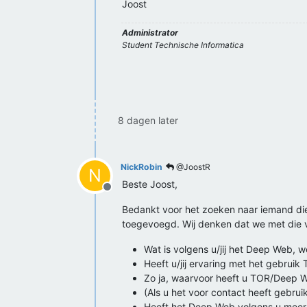
Joost
Administrator
Student Technische Informatica
8 dagen later
NickRobin
@JoostR
N
Beste Joost,
Offline
Bedankt voor het zoeken naar iemand d
toegevoegd. Wij denken dat we met die v
Wat is volgens u/jij het Deep Web, w
Heeft u/jij ervaring met het gebrui
Zo ja, waarvoor heeft u TOR/Deep 
(Als u het voor contact heeft gebrui
Heeft het Deep Web volgens u meer 