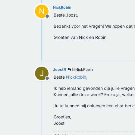
NickRobin
N
Beste Joost,
Offline
Bedankt voor het vragen! We hopen dat h
Groeten van Nick en Robin
JoostR
@NickRobin
J
Beste
NickRobin
,
Offline
Ik heb iemand gevonden die jullie vragen
Kunnen jullie deze week? En zo ja, welke d
Jullie kunnen mij ook even een chat berich
Groetjes,
Joost