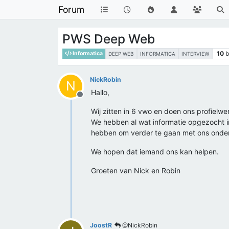
Forum
PWS Deep Web
10
b
Informatica
DEEP WEB
INFORMATICA
INTERVIEW
NickRobin
N
Hallo,
Offline
Wij zitten in 6 vwo en doen ons profiel
We hebben al wat informatie opgezocht i
hebben om verder te gaan met ons onderz
We hopen dat iemand ons kan helpen.
Groeten van Nick en Robin
JoostR
@NickRobin