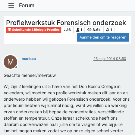
Forum
Profielwerkstuk Forensisch onderzoek
6
1
8.6k
1
Scheikunde & Biologie Proefjes
Aanmelden om te reageren
marissa
25 sep. 2014 08:50
M
Offline
Geachte meneer/mevrouw,
Wij zijn 2 leerlingen uit 5 havo van het Don Bosco College in
Volendam, wij moeten een profielwerkstuk maken dit jaar en als
onderwerp hebben wij gekozen Forensisch onderzoek. Voor ons
practicum hebben wij luminol nodig, want wij willen de werking
ervan onderzoeken bij bepaalde concentraties, verschillende
stoffen en temperatuur. Onze leraar scheikunde heeft ons
daarom doorverwezen naar jullie om te vragen of we bij jullie
luminol mogen maken zodat we op onze eigen school verder