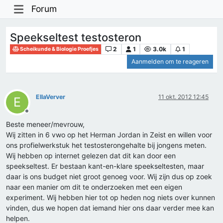
Forum
Speekseltest testosteron
2
1
3.0k
1
Scheikunde & Biologie Proefjes
Aanmelden om te reageren
EllaVerver
11 okt. 2012 12:45
E
Offline
Beste meneer/mevrouw,
Wij zitten in 6 vwo op het Herman Jordan in Zeist en willen voor
ons profielwerkstuk het testosterongehalte bij jongens meten.
Wij hebben op internet gelezen dat dit kan door een
speekseltest. Er bestaan kant-en-klare speekseltesten, maar
daar is ons budget niet groot genoeg voor. Wij zijn dus op zoek
naar een manier om dit te onderzoeken met een eigen
experiment. Wij hebben hier tot op heden nog niets over kunnen
vinden, dus we hopen dat iemand hier ons daar verder mee kan
helpen.