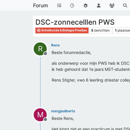
Forum
DSC-zonnecelllen PWS
5
berichten
1
plaatse
Scheikunde & Biologie Proefjes
Rens
R
Beste forumredactie,
Offline
als onderwerp voor mijn PWS heb ik DSC
ik heb gehoord dat 1e jaars MST-student
Rens Stigter, vwo 6 leerling driestar col
margjealberts
M
Beste Rens,
Offline
Het klopt dat er een practicum is met DSC