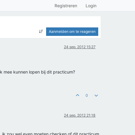
Registreren
Login
Aanmelden om te reageren
24 sep. 2012 15:27
k mee kunnen lopen bij dit practicum?
0
24 sep. 2012 21:18
r, ik zou wel even moeten checken of dit practicum