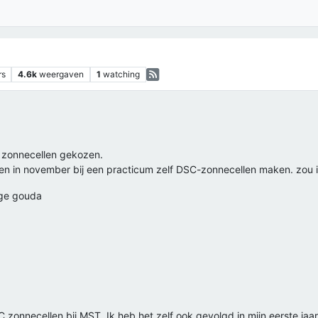
rs
4.6k
weergaven
1
watching
 zonnecellen gekozen.
en in november bij een practicum zelf DSC-zonnecellen maken. zou i
lege gouda
 zonnecellen bij MST. Ik heb het zelf ook gevolgd in mijn eerste jaa