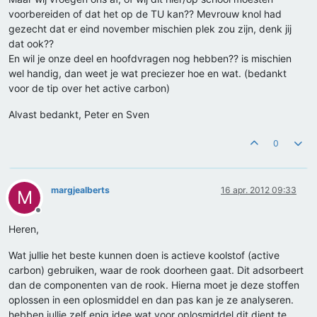
voorbereiden of dat het op de TU kan?? Mevrouw knol had
gezecht dat er eind november mischien plek zou zijn, denk jij
dat ook??
En wil je onze deel en hoofdvragen nog hebben?? is mischien
wel handig, dan weet je wat preciezer hoe en wat. (bedankt
voor de tip over het active carbon)
Alvast bedankt, Peter en Sven
0
margjealberts
16 apr. 2012 09:33
M
Offline
Heren,
Wat jullie het beste kunnen doen is actieve koolstof (active
carbon) gebruiken, waar de rook doorheen gaat. Dit adsorbeert
dan de componenten van de rook. Hierna moet je deze stoffen
oplossen in een oplosmiddel en dan pas kan je ze analyseren.
hebben jullie zelf enig idee wat voor oplosmiddel dit dient te