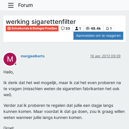
Forum
werking sigarettenfilter
33
1
48.4k
1
Scheikunde & Biologie Proefjes
Aanmelden om te reageren
margjealberts
16 apr. 2012 09:29
M
Offline
Hallo,
Ik denk dat het wel mogelijk, maar ik zal het even proberen na
te vragen (misschien weten de sigaretten fabrikanten het ook
wel).
Verder zal ik proberen te regelen dat jullie een dagje langs
kunnen komen. Maar voordat ik dat ga doen, zou ik graag willen
weten wanneer jullie langs kunnen komen.
Groet,