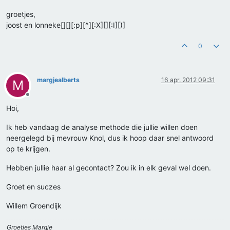
groetjes,
joost en lonneke[][][:p][^][:X][][:I][)]
0
margjealberts
16 apr. 2012 09:31
M
Offline
Hoi,
Ik heb vandaag de analyse methode die jullie willen doen
neergelegd bij mevrouw Knol, dus ik hoop daar snel antwoord
op te krijgen.
Hebben jullie haar al gecontact? Zou ik in elk geval wel doen.
Groet en suczes
Willem Groendijk
Groetjes Margje