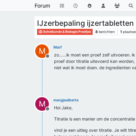
Forum
IJzerbepaling ijzertabletten
8
berichten
1
plaatse
Scheikunde & Biologie Proefjes
Marf
M
zo......ik moet een proef zelf uitvoeren. 
Offline
proef door titratie uitevoerd kan worden,
niet wat ik moet doen. de ingredienten va
margjealberts
M
Hoi Jake,
Offline
Titratie is een manier om de concentrati
vind je een uitleg over titratie. Je wilt t