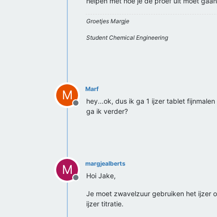
helpen met hoe je de proef uit moet gaan
Groetjes Margje
Student Chemical Engineering
Marf
M
hey...ok, dus ik ga 1 ijzer tablet fijnmal
Offline
ga ik verder?
margjealberts
M
Hoi Jake,
Offline
Je moet zwavelzuur gebruiken het ijzer op
ijzer titratie.