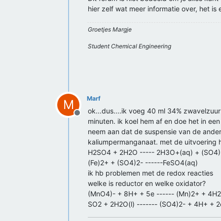
hier zelf wat meer informatie over, het i
Groetjes Margje
Student Chemical Engineering
Marf
M
ok...dus....ik voeg 40 ml 34% zwavelzuu
Offline
minuten. ik koel hem af en doe het in een
neem aan dat de suspensie van de andere 
kaliumpermanganaat. met de uitvoering h
H2SO4 + 2H2O ----- 2H3O+(aq) + (SO4)
(Fe)2+ + (SO4)2- ------FeSO4(aq)
ik hb problemen met de redox reacties
welke is reductor en welke oxidator?
(MnO4)- + 8H+ + 5e ------ (Mn)2+ + 4H2
SO2 + 2H2O(l) ------- (SO4)2- + 4H+ + 2