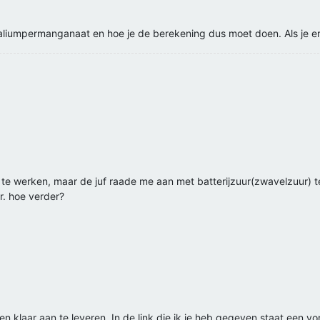
aliumpermanganaat en hoe je de berekening dus moet doen. Als je er n
 te werken, maar de juf raade me aan met batterijzuur(zwavelzuur) 
r. hoe verder?
 en klaar aan te leveren. In de link die ik je heb gegeven staat een vo