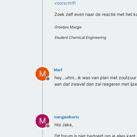
voorschrift
Zoek zelf even naar de reactie met het k
Groetjes Margje
Student Chemical Engineering
Marf
M
hey...uhm...ik was van plan met zoutzuur
Offline
aan dat zwavel dan zal reageren met ijze
margjealberts
M
Hoi Jake,
Offline
Dit forum is niet bedoeld om je alles kant