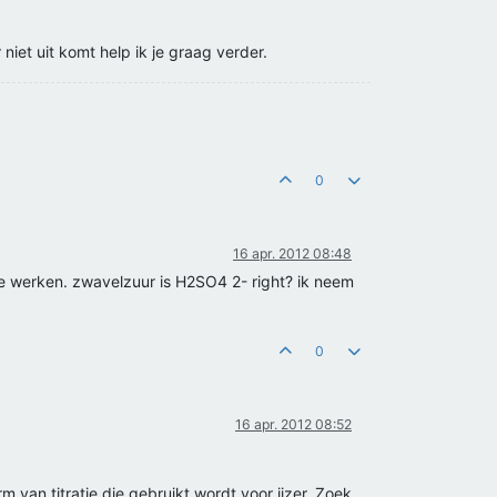
iet uit komt help ik je graag verder.
0
16 apr. 2012 08:48
te werken. zwavelzuur is H2SO4 2- right? ik neem
0
16 apr. 2012 08:52
rm van titratie die gebruikt wordt voor ijzer. Zoek