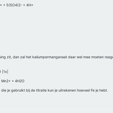
2+ + 5(SO4)2- + 4H+
lossing zit, dan zal het kaliumpermanganaat daar wel mee moeten reag
 |1x|
+ Mn2+ + 4H2O
 je gebruikt bij de titratie kun je uitrekenen hoeveel Fe je hebt.