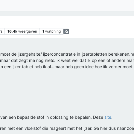
rs
16.4k
weergaven
1
watching
ik moet de ijzergehalte/ ijzerconcentratie in ijzertabletten berekenen.
 maar dat zegt me nog niets. ik weet wel dat ik op een of andere manie
n een ijzer tablet heb ik al...maar heb geen idee hoe iik verder moet
e van een bepaalde stof in oplossing te bepalen. Deze
site
.
itreren met een vloeistof die reageert met het ijzer. Ga hier dus naar zo