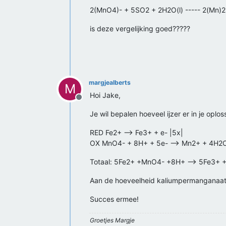
2(MnO4)- + 5SO2 + 2H2O(l) ----- 2(Mn)
is deze vergelijking goed?????
margjealberts
M
Hoi Jake,
Offline
Je wil bepalen hoeveel ijzer er in je op
RED Fe2+ --> Fe3+ + e- |5x|
OX MnO4- + 8H+ + 5e- --> Mn2+ + 4H2O
Totaal: 5Fe2+ +MnO4- +8H+ --> 5Fe3+ 
Aan de hoeveelheid kaliumpermanganaat die
Succes ermee!
Groetjes Margje