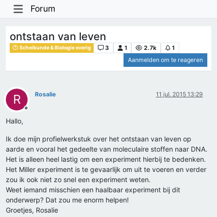
Forum
ontstaan van leven
3
1
2.7k
1
Scheikunde & Biologie overig
Aanmelden om te reageren
Rosalie
11 jul. 2015 13:29
R
Offline
Hallo,
Ik doe mijn profielwerkstuk over het ontstaan van leven op
aarde en vooral het gedeelte van moleculaire stoffen naar DNA.
Het is alleen heel lastig om een experiment hierbij te bedenken.
Het Miller experiment is te gevaarlijk om uit te voeren en verder
zou ik ook niet zo snel een experiment weten.
Weet iemand misschien een haalbaar experiment bij dit
onderwerp? Dat zou me enorm helpen!
Groetjes, Rosalie