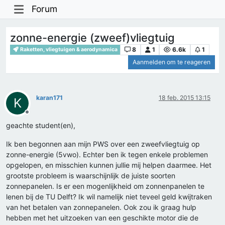
Forum
zonne-energie (zweef)vliegtuig
8
1
6.6k
1
Raketten, vliegtuigen & aerodynamica
Aanmelden om te reageren
karan171
18 feb. 2015 13:15
K
Offline
geachte student(en),
Ik ben begonnen aan mijn PWS over een zweefvliegtuig op
zonne-energie (5vwo). Echter ben ik tegen enkele problemen
opgelopen, en misschien kunnen jullie mij helpen daarmee. Het
grootste probleem is waarschijnlijk de juiste soorten
zonnepanelen. Is er een mogenlijkheid om zonnenpanelen te
lenen bij de TU Delft? Ik wil namelijk niet teveel geld kwijtraken
van het betalen van zonnepanelen. Ook zou ik graag hulp
hebben met het uitzoeken van een geschikte motor die de