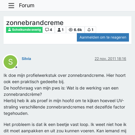
Forum
zonnebrandcreme
4
1
6.6k
1
Scheikunde overig
Aanmelden om te reageren
Silvia
22 nov. 2011 18:16
S
Offline
Ik doe mijn profielwerkstuk over zonnebrandcreme. Hier hoort
ook een praktisch gedeelte bij.
De hoofdvraag van mijn pws is: Wat is de werking van een
zonnebrandcrème?
Hierbij heb ik als proef in mijn hoofd om te kijken hoeveel UV-
straling verschillende zonnebrandcremes met dezelfde factor
tegehouden.
Het probleem is dat ik een beetje vast loop. Ik weet niet hoe ik
dit moet aanpakken en uit zou kunnen voeren. Kan iemand mij