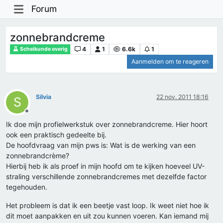
Forum
zonnebrandcreme
4
1
6.6k
1
Scheikunde overig
Aanmelden om te reageren
Silvia
22 nov. 2011 18:16
S
Offline
Ik doe mijn profielwerkstuk over zonnebrandcreme. Hier hoort
ook een praktisch gedeelte bij.
De hoofdvraag van mijn pws is: Wat is de werking van een
zonnebrandcrème?
Hierbij heb ik als proef in mijn hoofd om te kijken hoeveel UV-
straling verschillende zonnebrandcremes met dezelfde factor
tegehouden.
Het probleem is dat ik een beetje vast loop. Ik weet niet hoe ik
dit moet aanpakken en uit zou kunnen voeren. Kan iemand mij