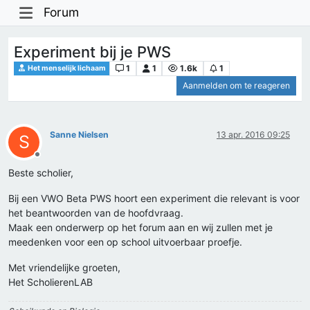
Forum
Experiment bij je PWS
1
1
1.6k
1
Het menselijk lichaam
Aanmelden om te reageren
Sanne Nielsen
13 apr. 2016 09:25
S
Offline
Beste scholier,
Bij een VWO Beta PWS hoort een experiment die relevant is voor
het beantwoorden van de hoofdvraag.
Maak een onderwerp op het forum aan en wij zullen met je
meedenken voor een op school uitvoerbaar proefje.
Met vriendelijke groeten,
Het ScholierenLAB