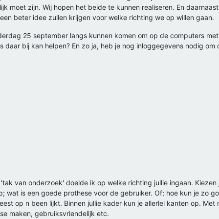
delijk moet zijn. Wij hopen het beide te kunnen realiseren. En daarn
 een beter idee zullen krijgen voor welke richting we op willen gaan.
onderdag 25 september langs kunnen komen om op de computers me
ns daar bij kan helpen? En zo ja, heb je nog inloggegevens nodig om
 'tak van onderzoek' doelde ik op welke richting jullie ingaan. Kiezen
 op; wat is een goede prothese voor de gebruiker. Of; hoe kun je zo
est op n been lijkt. Binnen jullie kader kun je allerlei kanten op. Me
se maken, gebruiksvriendelijk etc.