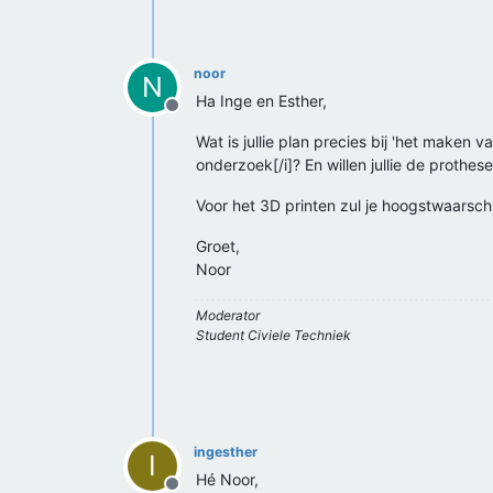
noor
N
Ha Inge en Esther,
Offline
Wat is jullie plan precies bij 'het maken
onderzoek[/i]? En willen jullie de proth
Voor het 3D printen zul je hoogstwaarsch
Groet,
Noor
Moderator
Student Civiele Techniek
ingesther
I
Hé Noor,