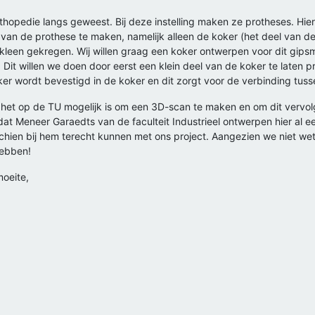
 orthopedie langs geweest. Bij deze instelling maken ze protheses. Hi
 van de prothese te maken, namelijk alleen de koker (het deel van d
kleen gekregen. Wij willen graag een koker ontwerpen voor dit gips
n. Dit willen we doen door eerst een klein deel van de koker te laten
nker wordt bevestigd in de koker en dit zorgt voor de verbinding tus
het op de TU mogelijk is om een 3D-scan te maken en om dit vervo
at Meneer Garaedts van de faculteit Industrieel ontwerpen hier a
chien bij hem terecht kunnen met ons project. Aangezien we niet we
hebben!
moeite,