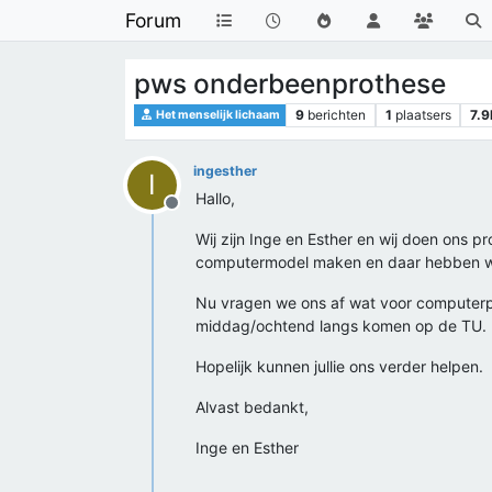
Forum
pws onderbeenprothese
9
berichten
1
plaatsers
7.9
Het menselijk lichaam
ingesther
I
Hallo,
Offline
Wij zijn Inge en Esther en wij doen ons 
computermodel maken en daar hebben we
Nu vragen we ons af wat voor computerp
middag/ochtend langs komen op de TU.
Hopelijk kunnen jullie ons verder helpen.
Alvast bedankt,
Inge en Esther