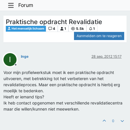
Forum
Praktische opdracht Revalidatie
4
1
5.5k
1
Het menselijk lichaam
Aanmelden om te reageren
Inge
28 sep. 2012 15:17
I
Offline
Voor mijn profielwerkstuk moet ik een praktische opdracht
uitvoeren, met betrekking tot het verbeteren van het
revalidatieproces. Maar een praktische opdracht is hierbij erg
moeilijk te bedenken.
Heeft er iemand tips?
Ik heb contact opgenomen met verschillende revalidatiecentra
maar die willen/kunnen niet meewerken.
0