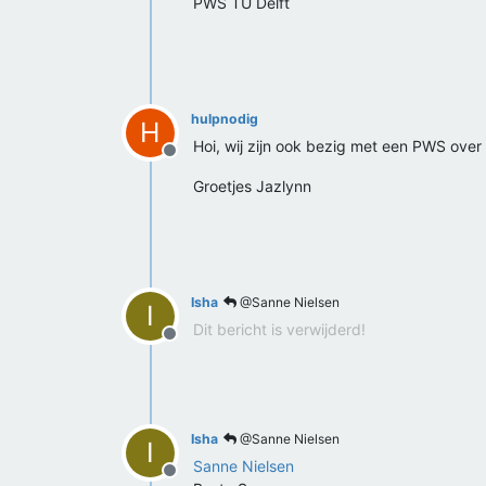
PWS TU Delft
hulpnodig
H
Hoi, wij zijn ook bezig met een PWS over 
Offline
Groetjes Jazlynn
Isha
@Sanne Nielsen
I
Dit bericht is verwijderd!
Offline
Isha
@Sanne Nielsen
I
Sanne Nielsen
Offline