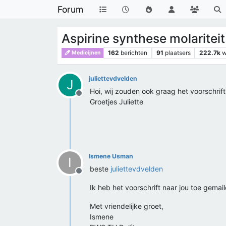
Forum
Aspirine synthese molariteit
162
berichten
91
plaatsers
222.7k
w
Medicijnen
juliettevdvelden
J
Hoi, wij zouden ook graag het voorschrift
Offline
Groetjes Juliette
Ismene Usman
I
beste
juliettevdvelden
Offline
Ik heb het voorschrift naar jou toe gemail
Met vriendelijke groet,
Ismene