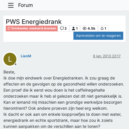
Forum
PWS Energiedrank
2
1
4.5k
1
Drinkwater, voedsel & dranken
Aanmelden om te reageren
LienM
6 jan. 2013 22:17
L
Offline
Beste,
Ik doe mijn eindwerk over Energiedranken. Ik zou graag de
effecten en de gevolgen op de gezondheid willen onderzoeken.
Een proef die ik eerst wou doen is het caffeïnegehalte
onderzoeken maar ik heb al gelezen dat dit niet gemakkelijk is.
Kan er iemand mij misschien een grondige werkwijze bezorgen
hieromtrent? Ook andere proeven zijn heel erg welkom.
Ik dacht er ook aan om enkele loopproefjes te doen met water,
energiedrank en echte sportdrank, maar hoe zou ik zoiets
kunnen aanpakken om de verschillen aan te tonen?