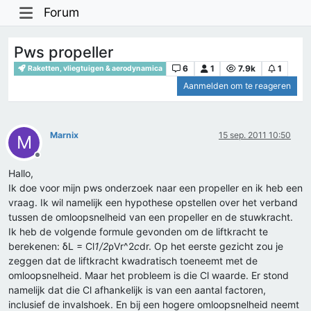
Forum
Pws propeller
6
1
7.9k
1
Raketten, vliegtuigen & aerodynamica
Aanmelden om te reageren
Marnix
15 sep. 2011 10:50
M
Offline
Hallo,
Ik doe voor mijn pws onderzoek naar een propeller en ik heb een
vraag. Ik wil namelijk een hypothese opstellen over het verband
tussen de omloopsnelheid van een propeller en de stuwkracht.
Ik heb de volgende formule gevonden om de liftkracht te
berekenen: δL = Cl
1/2
ρVr^2
c
dr. Op het eerste gezicht zou je
zeggen dat de liftkracht kwadratisch toeneemt met de
omloopsnelheid. Maar het probleem is die Cl waarde. Er stond
namelijk dat die Cl afhankelijk is van een aantal factoren,
inclusief de invalshoek. En bij een hogere omloopsnelheid neemt