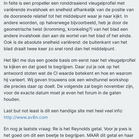
In feite is een propeller een ronddraaiend vleugelprofiel met
variërende invalshoek en snelheid afhankelijk van de positie van
de doorsnede relatief tot het middelpunt waar je naar kijkt. In
andere woorden, op halverwege bijvoorbeeld, heb je door de
geometrische twist (kromming, kronkeling?) van het blad een
andere invalshoek dan aan de wortel van het blad of het einde.
Ook is de absolute snelheid variërend: de buitenkant van het
blad draait twee keer zo snel rond dan het middelpunt.
Het lijkt me dus een goede basis om eerst naar het vleugelprofiel
te kijken en dat goed te begrijpen. Daar zul je ook op het
antwoord stoten wat de Cl waarde betekent en hoe en waarom
hij varieert. Wij geven trouwens ook een windtunnel workshop
die precies daar op doelt. De volgende zal begin november zijn,
voor de exacte datum moet je even het forum in de gaten
houden.
Last but not least is dit een handige site met heel veel info:
http://www.av8n.com
En nog je laatste vraag: Re is het Reynolds getal. Voor je pws is
het goed om dit een beetje te begrijpen. MAAR dit getal en haar