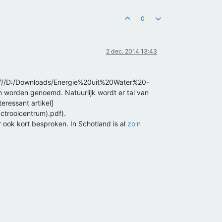
0
2 dec. 2014 13:43
le:///D:/Downloads/Energie%20uit%20Water%20-
orden genoemd. Natuurlijk wordt er tal van
eressant artikel]
trooicentrum).pdf).
er ook kort besproken. In Schotland is al
zo'n