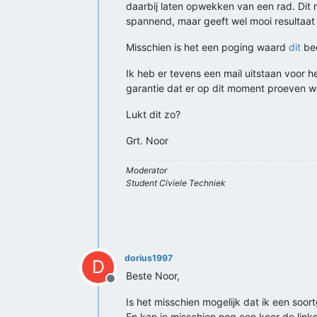
daarbij laten opwekken van een rad. Dit r
spannend, maar geeft wel mooi resultaat e
Misschien is het een poging waard
dit
bed
Ik heb er tevens een mail uitstaan voor h
garantie dat er op dit moment proeven 
Lukt dit zo?
Grt. Noor
Moderator
Student Civiele Techniek
dorius1997
D
Beste Noor,
Offline
Is het misschien mogelijk dat ik een soort
En kan je misschien nog een keer de links