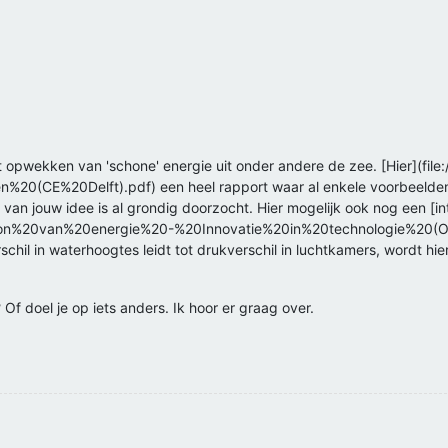
 opwekken van 'schone' energie uit onder andere de zee. [Hier](fi
(CE%20Delft).pdf) een heel rapport waar al enkele voorbeelden w
an jouw idee is al grondig doorzocht. Hier mogelijk ook nog een [int
bron%20van%20energie%20-%20Innovatie%20in%20technologie%20(Oc
rschil in waterhoogtes leidt tot drukverschil in luchtkamers, wordt hi
? Of doel je op iets anders. Ik hoor er graag over.