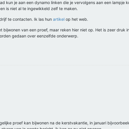
ad kun je aan een dynamo linken die je vervolgens aan een lampje kunt
n is niet al te ingewikkeld zelf te maken.
rijf te contacten. Ik las hun
artikel
op het web.
et bijwonen van een proef, maar reken hier niet op. Het is zeer druk i
worden gedaan over eenzelfde onderwerp.
gelijke proef kan bijwonen na de kerstvakantie, in januari bijvoorbee
 sturen van je eerste bericht, ik kan ze nu niet openen.