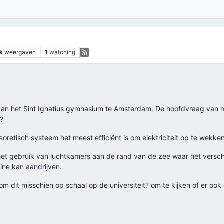
k
weergaven
1
watching
e van het Sint Ignatius gymnasium te Amsterdam. De hoofdvraag van m
t?
eoretisch systeem het meest efficiënt is om elektriciteit op te wekken
het gebruik van luchtkamers aan de rand van de zee waar het verschi
ine kan aandrijven.
 om dit misschien op schaal op de universiteit? om te kijken of er ook