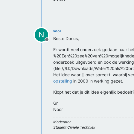
noor
N
Beste Dorius,
Offline
Er wordt veel onderzoek gedaan naar het
%20Een%20zee%20van%20mogelijkheden%20
onderzoek uitgevoerd en ook de werking v
(file:///D:/Downloads/Water%20als%20
Het idee waar jij over spreekt, waarbij ve
opstelling
in 2000 in werking gezet.
Klopt het dat je dit idee eigenlijk bedoelt
Gr,
Noor
Moderator
Student Civiele Techniek