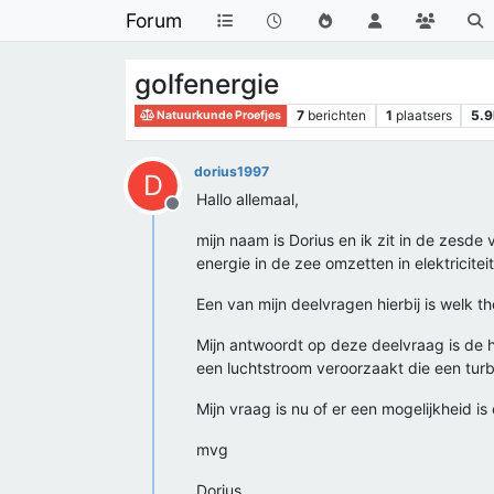
Forum
golfenergie
7
berichten
1
plaatsers
5.9
Natuurkunde Proefjes
dorius1997
D
Hallo allemaal,
Offline
mijn naam is Dorius en ik zit in de zesd
energie in de zee omzetten in elektricitei
Een van mijn deelvragen hierbij is welk th
Mijn antwoordt op deze deelvraag is de 
een luchtstroom veroorzaakt die een turb
Mijn vraag is nu of er een mogelijkheid is
mvg
Dorius