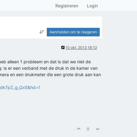
Registreren
Login
Aanmelden om te reageren
10 okt. 2013 18:12
heb alleen 1 probleem en dat is dat we niet de
aag: is er een verband met de druk in de kamer van
amera en een drukmeter die een grote druk aan kan
v=dk7pZ_g_QxE&hd=1
0