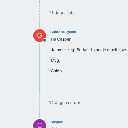
21 dagen later
GuidoBrugman
G
He Casper,
Offline
Jammer zeg! Bedankt voor je moeite, als
Mvg,
Guido
14 dagen eerder
Caspar
C