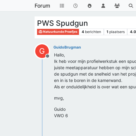
Forum
PWS Spudgun
4
berichten
1
plaatsers
4.
Natuurkunde Proefjes
GuidoBrugman
G
Hallo,
Offline
Ik heb voor mijn profielwerkstuk een spu
juiste meetapparatuur hebben op mijn scho
de spudgun met de snelheid van het proj
en in is te boren in de kamerwand.
Als er onduidelijkheid is over wat een sp
mvg,
Guido
VWO 6