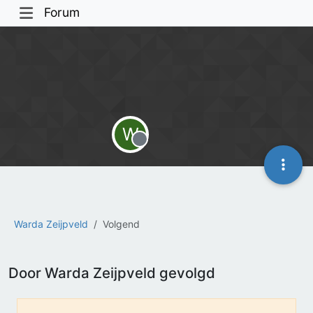
Forum
W
Offline
Warda Zeijpveld
Volgend
Door Warda Zeijpveld gevolgd