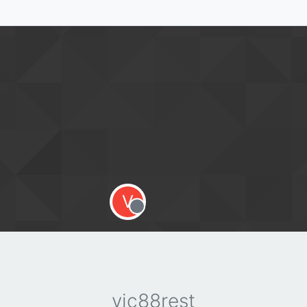
V
Offline
vic88rest