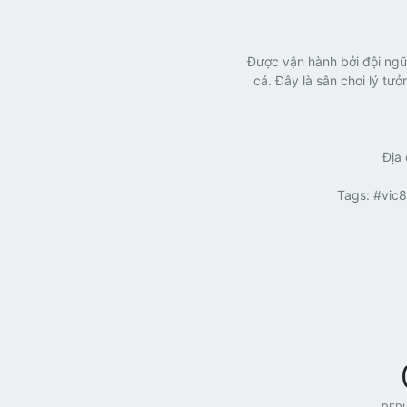
Được vận hành bởi đội ngũ 
cá. Đây là sân chơi lý tưở
Địa 
Tags: #vic8