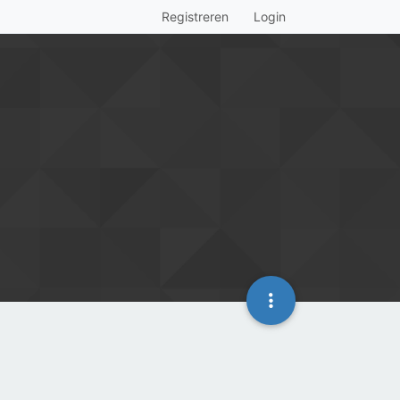
Registreren
Login