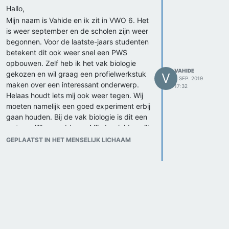
Hallo,
Mijn naam is Vahide en ik zit in VWO 6. Het
is weer september en de scholen zijn weer
begonnen. Voor de laatste-jaars studenten
betekent dit ook weer snel een PWS
opbouwen. Zelf heb ik het vak biologie
VAHIDE
gekozen en wil graag een profielwerkstuk
V
3 SEP. 2019
maken over een interessant onderwerp.
17:32
Helaas houdt iets mij ook weer tegen. Wij
moeten namelijk een goed experiment erbij
gaan houden. Bij de vak biologie is dit een
wat moeilijker probleem. Mijn begleider wilt
liever een experiment wat kwantitatieve
GEPLAATST IN HET MENSELIJK LICHAAM
aspecten heeft. Dit houdt in dat hij graag
getallen en metingen wilt hebben. Ik zit
hierbij dus erg vast. Er zijn heel veel leuke
onderwerpen om te onderzoeken, maar
om er een experiment bij te verzinnen is
dus erg moeilijk! Mijn docent had mij ook al
een tip gegeven; Experimenten met
mensen is moeilijk, aangezien mensen erg