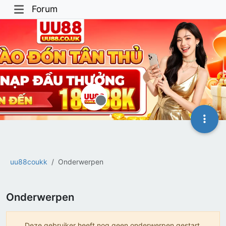
Forum
Offline
uu88coukk
Onderwerpen
Onderwerpen
Deze gebruiker heeft nog geen onderwerpen gestart.