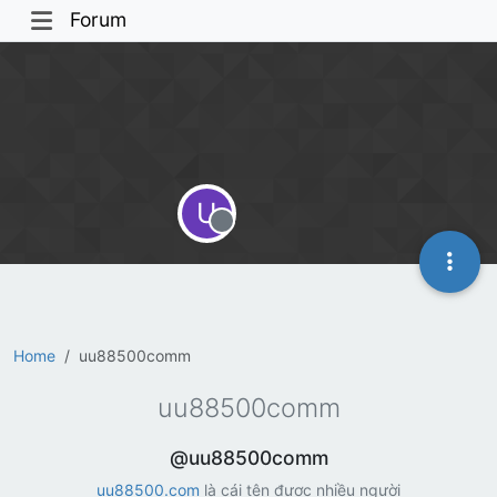
Forum
U
Offline
Home
uu88500comm
uu88500comm
@uu88500comm
uu88500.com
là cái tên được nhiều người