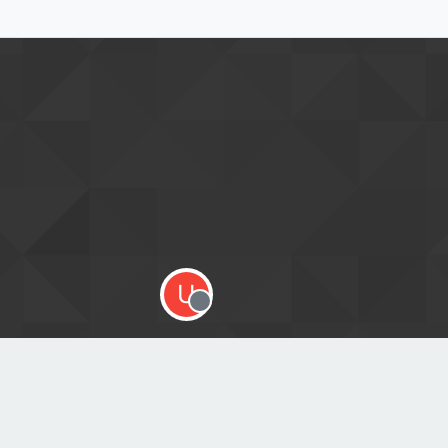
U
Offline