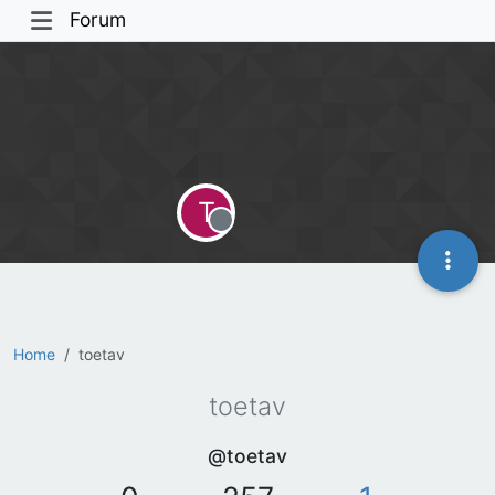
Forum
T
Offline
Home
toetav
toetav
@toetav