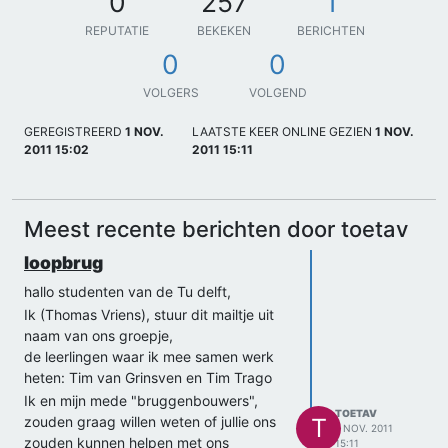
0
257
1
REPUTATIE
BEKEKEN
BERICHTEN
0
0
VOLGERS
VOLGEND
GEREGISTREERD
1 NOV.
LAATSTE KEER ONLINE GEZIEN
1 NOV.
2011 15:02
2011 15:11
Meest recente berichten door toetav
loopbrug
hallo studenten van de Tu delft,
Ik (Thomas Vriens), stuur dit mailtje uit
naam van ons groepje,
de leerlingen waar ik mee samen werk
heten: Tim van Grinsven en Tim Trago
Ik en mijn mede "bruggenbouwers",
TOETAV
zouden graag willen weten of jullie ons
T
1 NOV. 2011
zouden kunnen helpen met ons
15:11