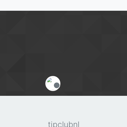
Offline
tipclubnl