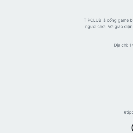
TIPCLUB là cổng game bài
người chơi. Với giao di
Địa chỉ: 
#tip