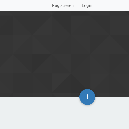
Registreren
Login