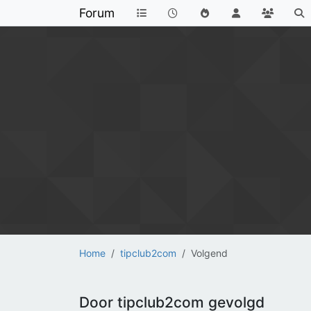
Forum
Home
tipclub2com
Volgend
Door tipclub2com gevolgd