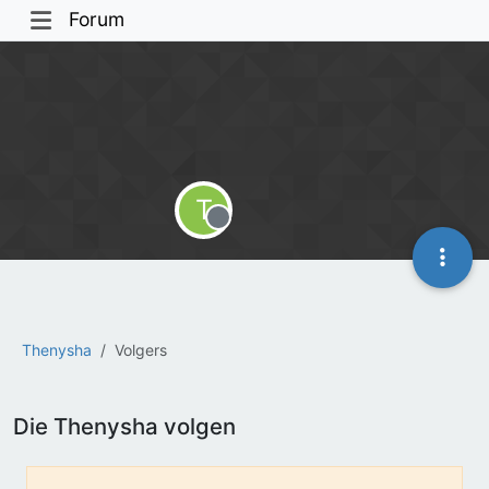
Forum
T
Offline
Thenysha
Volgers
Die Thenysha volgen